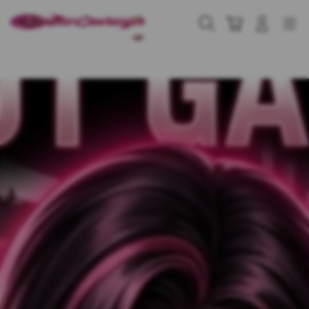
Skip
to
Cari
Troli
Login
Navigation
content