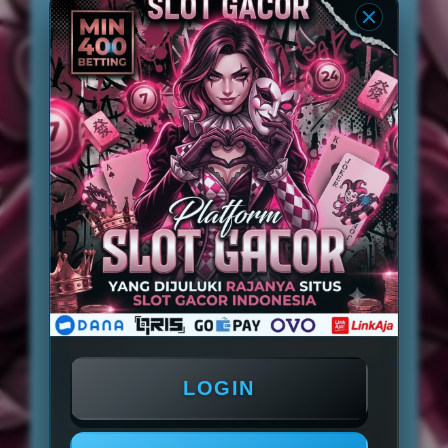
Langkah Mudah
Langkah 1
Langkah 2
01
02
Daftar
Deposit
Langkah 3
Langkah 4
03
04
Main & Menang
Withdraw
Game RTP Slot Mudah Menang
Mahjong Ways 2
Gates of Olympus
Sweet Bonanza
LOGIN
LOGIN
DAFTAR