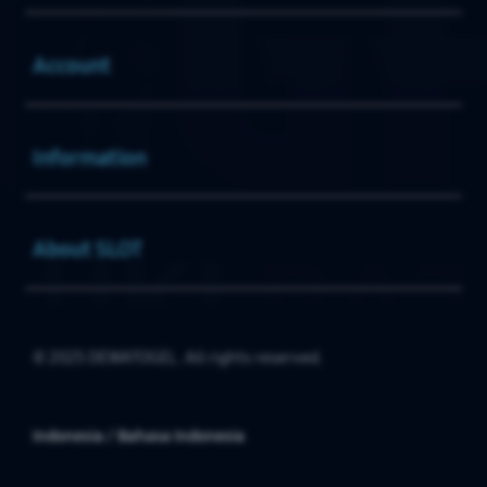
Buka
Account
Buka
Information
Buka
About SLOT
© 2025 DEWATOGEL. All rights reserved.
Indonesia / Bahasa Indonesia