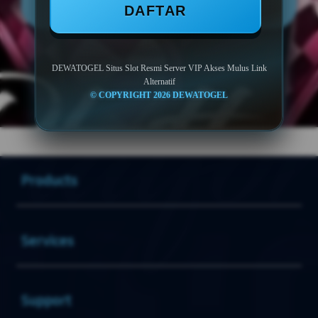
DAFTAR
DEWATOGEL Situs Slot Resmi Server VIP Akses Mulus Link
Alternatif
Layer Popup Close
© COPYRIGHT 2026 DEWATOGEL
SLOT88
>
DEWATOGEL
>
SLOT
Buka
Footer Navigation
Products
Buka
Services
Buka
Support