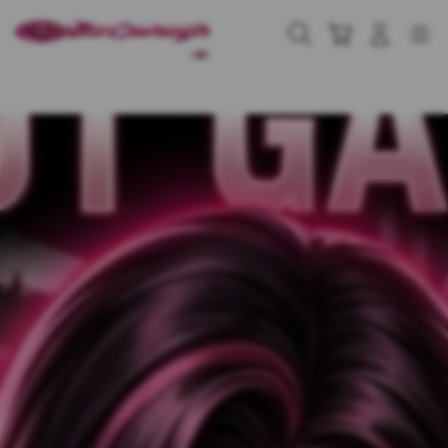
Skip
to
Cari
Troli
Login
Navigation
content