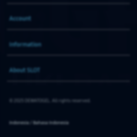
Buka
Account
Buka
Information
Buka
About SLOT
© 2025 DEWATOGEL. All rights reserved.
Indonesia / Bahasa Indonesia